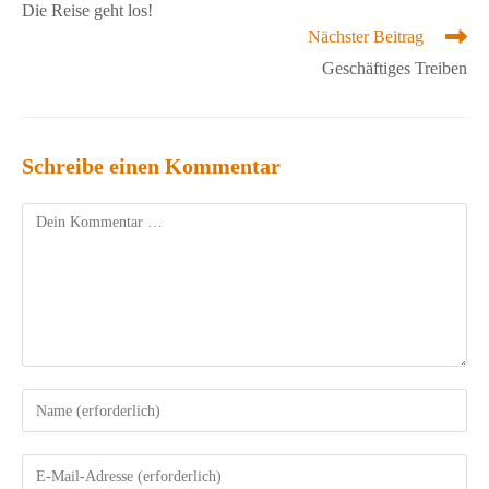
Die Reise geht los!
ansehen
Nächster Beitrag
Geschäftiges Treiben
Schreibe einen Kommentar
Kommentar
Gib
deinen
Namen
Gib
oder