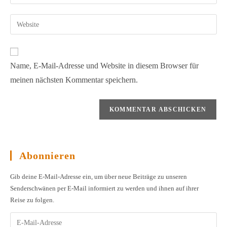
deine
Benutzernamen
E-
Gib
zum
Mail-
deine
Kommentieren
Adresse
Website-
ein
zum
URL
Name, E-Mail-Adresse und Website in diesem Browser für
Kommentieren
ein
ein
meinen nächsten Kommentar speichern.
(optional)
Abonnieren
Gib deine E-Mail-Adresse ein, um über neue Beiträge zu unseren
Senderschwänen per E-Mail informiert zu werden und ihnen auf ihrer
Reise zu folgen.