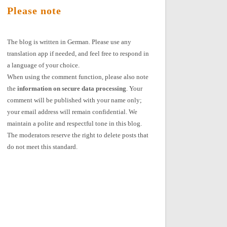
Please note
The blog is written in German. Please use any
translation app if needed, and feel free to respond in
a language of your choice.
When using the comment function, please also note
the
information on secure data processing
. Your
comment will be published with your name only;
your email address will remain confidential. We
maintain a polite and respectful tone in this blog.
The moderators reserve the right to delete posts that
do not meet this standard.